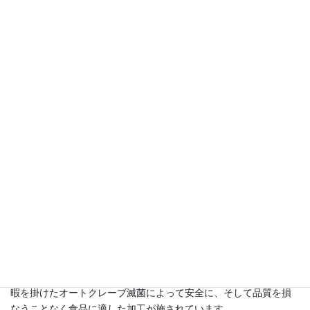
蚕粉末に通常の高熱滅菌を施すと、色が黒ずんだり、有用成分
が不活化（効果をなくす）したりして品質の低下を招きます。
グリーンシルクは、高圧釜の中で短時間の熱滅菌を施すことに
よって、蚕粉末の有効成分を損なうことなく安全に加工していま
す。これをオートクレーブ殺菌と呼びます。
昨今、香辛料やマカなどの輸入粉末食品では「放射線滅菌」の
問題が浮上しています。
日本では食品に対する放射線照射は禁止されていますが、安価
にできる滅菌方法なので、海外では広く一般的におこなわれてい
るのが実情です。特に低質で安価な粉末食品にはこの放射線滅菌
が利用されるケースが多いようです。
当社の調べでも、放射線滅菌が施された蚕粉末の一部が日本国
内に流入していることが判明しています。
グリーンシルクは日本食品分析センターの検査によって、放射
線の不使用が証明されています。当社のグリーンシルク蚕は手間
暇を掛けたオートクレーブ滅菌によって安全に、そして品質を損
なうことなく食品に適した加工が施されています。