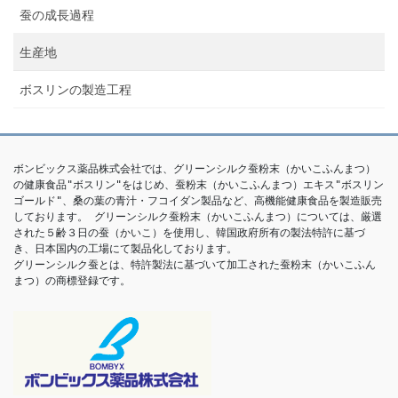
蚕の成長過程
生産地
ボスリンの製造工程
ボンビックス薬品株式会社では、グリーンシルク蚕粉末（かいこふんまつ）
の健康食品"ボスリン"をはじめ、蚕粉末（かいこふんまつ）エキス"ボスリン
ゴールド"、桑の葉の青汁・フコイダン製品など、高機能健康食品を製造販売
しております。 グリーンシルク蚕粉末（かいこふんまつ）については、厳選
された５齢３日の蚕（かいこ）を使用し、韓国政府所有の製法特許に基づ
き、日本国内の工場にて製品化しております。

グリーンシルク蚕とは、特許製法に基づいて加工された蚕粉末（かいこふん
まつ）の商標登録です。 