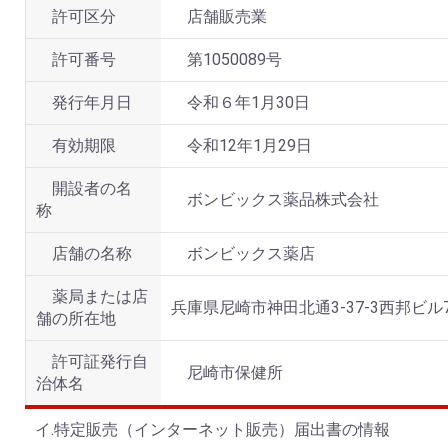
許可区分
店舗販売業
許可番号
第1050089号
発行年月日
令和６年1月30日
有効期限
令和12年1月29日
開設者の名
ボンビックス薬品株式会社
称
店舗の名称
ボンビックス薬店
薬局または店
兵庫県尼崎市神田北通3-37-3西邦ビル7
舗の所在地
許可証発行自
尼崎市保健所
治体名
イ.特定販売（インターネット販売）届出書の情報