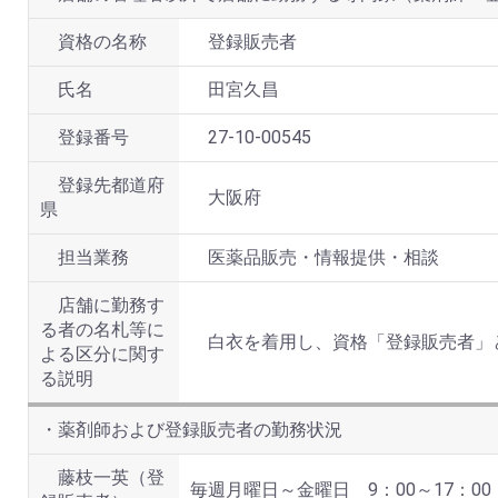
資格の名称
登録販売者
氏名
田宮久昌
登録番号
27-10-00545
登録先都道府
大阪府
県
担当業務
医薬品販売・情報提供・相談
店舗に勤務す
る者の名札等に
白衣を着用し、資格「登録販売者」
よる区分に関す
る説明
・薬剤師および登録販売者の勤務状況
藤枝一英（登
毎週月曜日～金曜日 9：00～17：0