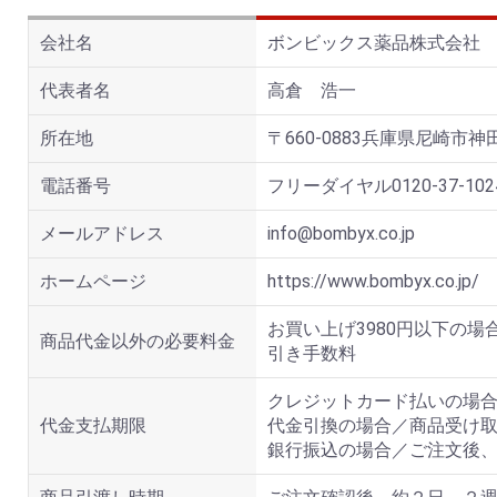
会社名
ボンビックス薬品株式会社
代表者名
高倉 浩一
所在地
〒660-0883兵庫県尼崎市神田北
電話番号
フリーダイヤル0120-37-1024
メールアドレス
info@bombyx.co.jp
ホームページ
https://www.bombyx.co.jp/
お買い上げ3980円以下の
商品代金以外の必要料金
引き手数料
クレジットカード払いの場
代金支払期限
代金引換の場合／商品受け
銀行振込の場合／ご注文後