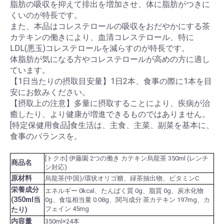
脂肪の吸収を抑えて排出を増加させ、体に脂肪がつきに
くいのが特長です。
また、本品はコレステロールの吸収をおだやかにする茶
カテキンの働きにより、血清コレステロール、特に
LDL(悪玉)コレステロールを減らすのが特長です。
体脂肪が気になる方やコレステロールが高めの方に適し
ています。
【1日当たりの摂取目安量】1日2本、食事の際に1本を目
安にお飲みください。
【摂取上の注意】多量に摂取することにより、疾病が治
癒したり、より健康が増進できるものではありません。
[特定保健用食品]食生活は、主食、主菜、副菜を基本に、
食事のバランスを。
[トクホ] 伊藤園 2つの働き カテキン烏龍茶 350ml (レンチ
商品名
ン対応)
原材料
烏龍茶(中国)/環状オリゴ糖、緑茶抽出物、ビタミンC
栄養成分
エネルギー 0kcal、たんぱく質 0g、脂質 0g、炭水化物
(350ml当
0g、食塩相当量 0.08g、関与成分:茶カテキン 197mg、カ
フェイン 45mg
たり)
内容量
350ml×24本