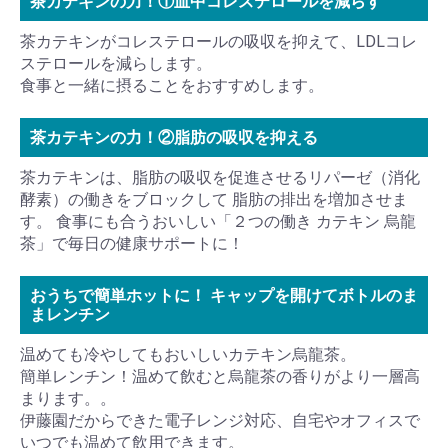
茶カテキンの力！①血中コレステロールを減らす
茶カテキンがコレステロールの吸収を抑えて、LDLコレ
ステロールを減らします。
食事と一緒に摂ることをおすすめします。
茶カテキンの力！②脂肪の吸収を抑える
茶カテキンは、脂肪の吸収を促進させるリパーゼ（消化
酵素）の働きをブロックして 脂肪の排出を増加させま
す。 食事にも合うおいしい「２つの働き カテキン 烏龍
茶」で毎日の健康サポートに！
おうちで簡単ホットに！ キャップを開けてボトルのま
まレンチン
温めても冷やしてもおいしいカテキン烏龍茶。
簡単レンチン！温めて飲むと烏龍茶の香りがより一層高
まります。。
伊藤園だからできた電子レンジ対応、自宅やオフィスで
いつでも温めて飲用できます。