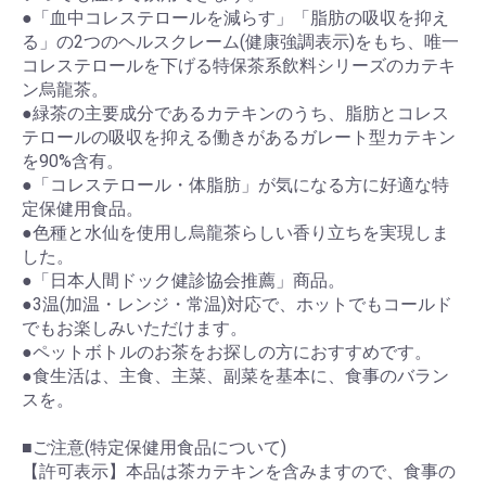
●「血中コレステロールを減らす」「脂肪の吸収を抑え
る」の2つのヘルスクレーム(健康強調表示)をもち、唯一
コレステロールを下げる特保茶系飲料シリーズのカテキ
ン烏龍茶。
●緑茶の主要成分であるカテキンのうち、脂肪とコレス
テロールの吸収を抑える働きがあるガレート型カテキン
を90%含有。
●「コレステロール・体脂肪」が気になる方に好適な特
定保健用食品。
●色種と水仙を使用し烏龍茶らしい香り立ちを実現しま
した。
●「日本人間ドック健診協会推薦」商品。
●3温(加温・レンジ・常温)対応で、ホットでもコールド
でもお楽しみいただけます。
●ペットボトルのお茶をお探しの方におすすめです。
●食生活は、主食、主菜、副菜を基本に、食事のバラン
スを。
■ご注意(特定保健用食品について)
【許可表示】本品は茶カテキンを含みますので、食事の