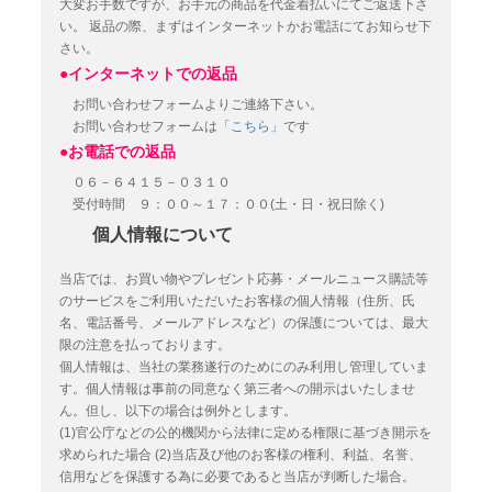
大変お手数ですが、お手元の商品を代金着払いにてご返送下さ
い。
返品の際、まずはインターネットかお電話にてお知らせ下
さい。
●インターネットでの返品
お問い合わせフォームよりご連絡下さい。
お問い合わせフォームは
「こちら」
です
●お電話での返品
０６－６４１５－０３１０
受付時間 ９：００～１７：００(土・日・祝日除く)
個人情報について
当店では、お買い物やプレゼント応募・メールニュース購読等
のサービスをご利用いただいたお客様の個人情報（住所、氏
名、電話番号、メールアドレスなど）の保護については、最大
限の注意を払っております。
個人情報は、当社の業務遂行のためにのみ利用し管理していま
す。個人情報は事前の同意なく第三者への開示はいたしませ
ん。但し、以下の場合は例外とします。
(1)官公庁などの公的機関から法律に定める権限に基づき開示を
求められた場合
(2)当店及び他のお客様の権利、利益、名誉、
信用などを保護する為に必要であると当店が判断した場合。