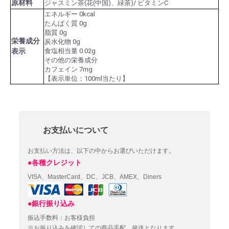
原材料
ジャスミン茶(花(中国)、緑茶)/ ビタミンC
エネルギー 0kcal
たんぱく質 0g
脂質 0g
栄養成分
炭水化物 0g
表示
食塩相当量 0.02g
その他の栄養成分
カフェイン 7mg
【表示単位：100ml当たり】
お支払いについて
お支払い方法は、以下の中からお選びいただけます。
●各種クレジット
VISA、MasterCard、DC、JCB、AMEX、Diners
●銀行振り込み
振込手数料：お客様負担
※お振り込みを確認しての商品手配、発送となります。