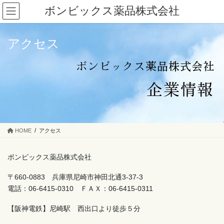
コ
ナ
ボンビックス薬品株式会社
ン
ビ
テ
ゲ
ン
ー
アクセス
ツ
シ
へ
ョ
ス
ン
キ
に
ッ
移
プ
動
HOME
アクセス
ボンビックス薬品株式会社
〒660-0883 兵庫県尼崎市神田北通3-37-3
電話：06-6415-0310 ＦＡＸ：06-6415-0311
【阪神電鉄】尼崎駅 西出口より徒歩５分