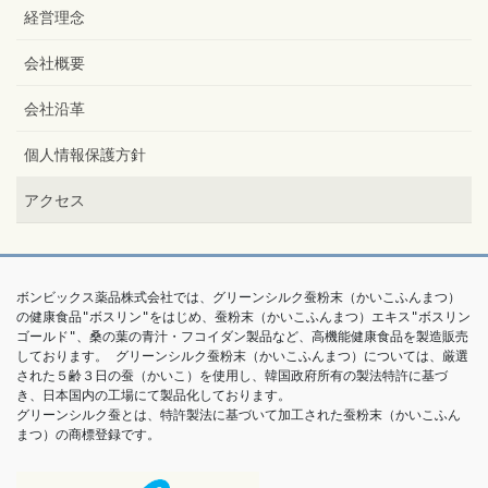
経営理念
会社概要
会社沿革
個人情報保護方針
アクセス
ボンビックス薬品株式会社では、グリーンシルク蚕粉末（かいこふんまつ）
の健康食品"ボスリン"をはじめ、蚕粉末（かいこふんまつ）エキス"ボスリン
ゴールド"、桑の葉の青汁・フコイダン製品など、高機能健康食品を製造販売
しております。 グリーンシルク蚕粉末（かいこふんまつ）については、厳選
された５齢３日の蚕（かいこ）を使用し、韓国政府所有の製法特許に基づ
き、日本国内の工場にて製品化しております。

グリーンシルク蚕とは、特許製法に基づいて加工された蚕粉末（かいこふん
まつ）の商標登録です。 