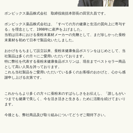
ボンビックス薬品株式会社　取締役統括本部長の田宮久昌です。

ボンビックス薬品株式会社は、「すべての方の健康と生活の質向上に寄与す
る」を理念として、1998年に産声を上げました。

当初は日本における蚕粉末素材メーカーの先鞭として、まだ珍しかった蚕粉
末素材を初めて日本で製品化いたしました。

おかげをもちまして設立以来、蚕粉末健康食品ボスリンをはじめとして、当
社製品は多くの方々にご愛用いただいております。

特に弊社を代表する蚕粉末健康食品ボスリンは、現在までベストセラー商品
として高い人気を誇っております。

これも当社製品をご愛用いただいている多くのお客様のおかげと、心から感
謝申し上げる次第です。

これからもより多くの方々に蚕粉末のすばらしさをお伝えし、「誰しもがい
つまでも健康で美しく、今を活き活きと生きる」ために活動を続けてまいり
ます。

今後とも、弊社商品及び取り組みについてどうぞご期待下さい。