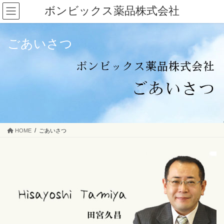
コ
ナ
ボンビックス薬品株式会社
ン
ビ
テ
ゲ
ン
ー
ごあいさつ
ツ
シ
へ
ョ
ス
ン
キ
に
ッ
移
プ
動
HOME
ごあいさつ