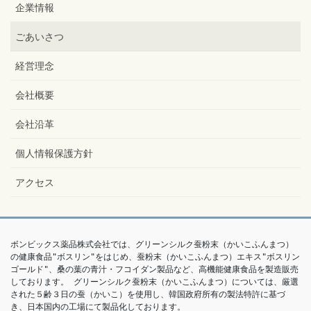
企業情報
ごあいさつ
経営理念
会社概要
会社沿革
個人情報保護方針
アクセス
ボンビックス薬品株式会社では、グリーンシルク蚕粉末（かいこふんまつ）
の健康食品"ボスリン"をはじめ、蚕粉末（かいこふんまつ）エキス"ボスリン
ゴールド"、桑の葉の青汁・フコイダン製品など、高機能健康食品を製造販売
しております。 グリーンシルク蚕粉末（かいこふんまつ）については、厳選
された５齢３日の蚕（かいこ）を使用し、韓国政府所有の製法特許に基づ
き、日本国内の工場にて製品化しております。
