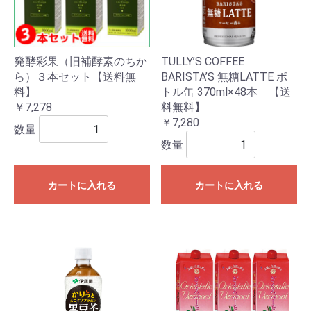
発酵彩果（旧補酵素のちか
TULLY’S COFFEE
ら）３本セット【送料無
BARISTA’S 無糖LATTE ボ
料】
トル缶 370ml×48本 【送
￥7,278
料無料】
￥7,280
数量
数量
カートに入れる
カートに入れる