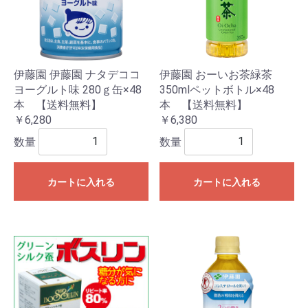
伊藤園 伊藤園 ナタデココ
伊藤園 おーいお茶緑茶
ヨーグルト味 280ｇ缶×48
350mlペットボトル×48
本 【送料無料】
本 【送料無料】
￥6,280
￥6,380
数量
数量
カートに入れる
カートに入れる