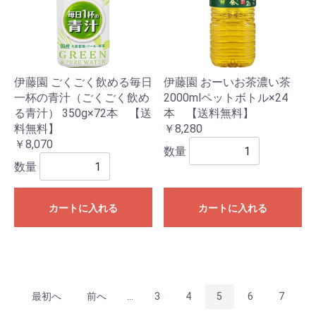
伊藤園 ごくごく飲める毎日
伊藤園 おーいお茶濃い茶
一杯の青汁（ごくごく飲め
2000mlペットボトル×24
る青汁） 350g×72本 【送
本 【送料無料】
料無料】
￥8,280
￥8,070
数量
数量
カートに入れる
カートに入れる
最初へ
前へ
...
3
4
5
6
7