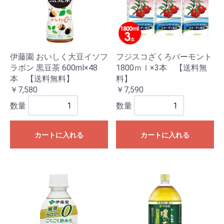
伊藤園 おいしく大豆イソフ
フジスコざくろバーモント
ラボン 黒豆茶 600ml×48
1800ｍｌ×3本 【送料無
本 【送料無料】
料】
￥7,580
￥7,590
数量
数量
カートに入れる
カートに入れる