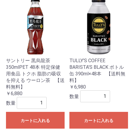
サントリー 黒烏龍茶
TULLY’S COFFEE
350mlPET 48本 特定保健
BARISTA’S BLACK ボトル
用食品 トクホ 脂肪の吸収
缶 390ml×48本 【送料無
を抑える ウーロン茶 【送
料】
料無料】
￥6,980
￥6,880
数量
数量
カートに入れる
カートに入れる