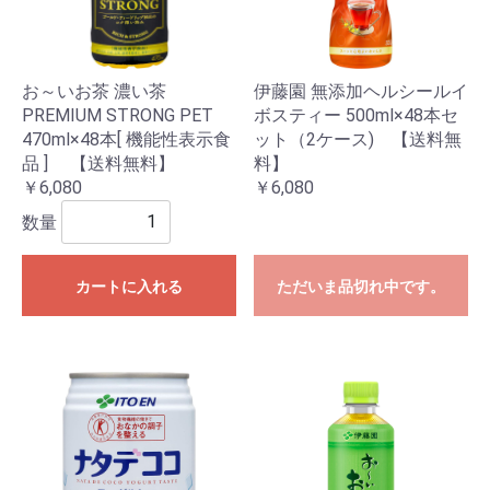
お～いお茶 濃い茶
伊藤園 無添加ヘルシールイ
PREMIUM STRONG PET
ボスティー 500ml×48本セ
470ml×48本[ 機能性表示食
ット（2ケース) 【送料無
品 ] 【送料無料】
料】
￥6,080
￥6,080
数量
カートに入れる
ただいま品切れ中です。