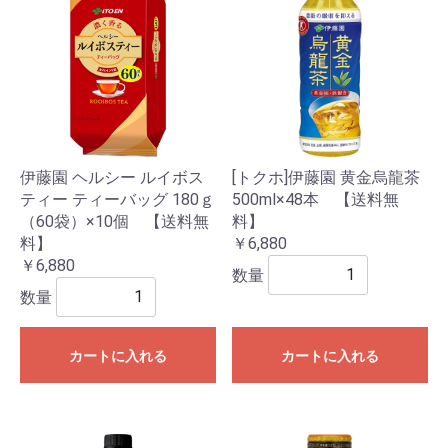
伊藤園 ヘルシー ルイボス
[トクホ]伊藤園 黄金烏龍茶
ティー ティーバッグ 180ｇ
500ml×48本 【送料無
（60袋）×10個 【送料無
料】
料】
￥6,880
￥6,880
数量
数量
カートに入れる
カートに入れる