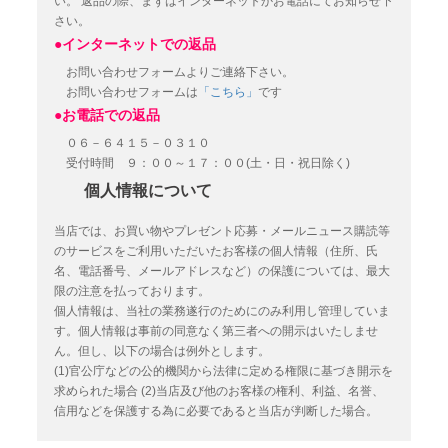
い。
返品の際、まずはインターネットかお電話にてお知らせ下
さい。
●インターネットでの返品
お問い合わせフォームよりご連絡下さい。
お問い合わせフォームは
「こちら」
です
●お電話での返品
０６－６４１５－０３１０
受付時間 ９：００～１７：００(土・日・祝日除く)
個人情報について
当店では、お買い物やプレゼント応募・メールニュース購読等
のサービスをご利用いただいたお客様の個人情報（住所、氏
名、電話番号、メールアドレスなど）の保護については、最大
限の注意を払っております。
個人情報は、当社の業務遂行のためにのみ利用し管理していま
す。個人情報は事前の同意なく第三者への開示はいたしませ
ん。但し、以下の場合は例外とします。
(1)官公庁などの公的機関から法律に定める権限に基づき開示を
求められた場合
(2)当店及び他のお客様の権利、利益、名誉、
信用などを保護する為に必要であると当店が判断した場合。