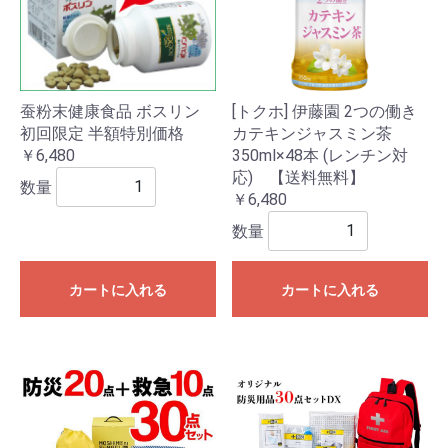
蚕粉末健康食品 ボスリン
[トクホ] 伊藤園 2つの働き
初回限定 半額特別価格
カテキンジャスミン茶
￥6,480
350ml×48本 (レンチン対
応) 【送料無料】
数量
￥6,480
数量
カートに入れる
カートに入れる