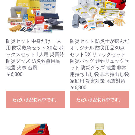
防災セット 防災士が選んだ
防災セット 中身だけ 一人
オリジナル 防災用品30点
用 防災救急セット 30点 ボ
セットDX リュックセット
ックスセット 1人用 災害時
防災バッグ 避難リュックセ
防災グッズ 防災救急用品
ット 防災グッズ 地震 非常
地震 火事 台風
用持ち出し袋 非常持出し袋
￥6,800
家庭用 災害対策 地震対策
￥6,800
ただいま品切れ中です。
ただいま品切れ中です。