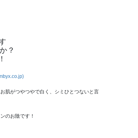
す
か？
！
.co.jp)
もお肌がつやつやで白く、シミひとつないと言
インのお陰です！