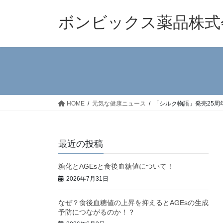
コ
ナ
ン
ビ
ボンビックス薬品株式
テ
ゲ
ン
ー
ツ
シ
へ
ョ
ス
ン
キ
に
ッ
移
HOME
元気な健康ニュース
「シルク物語」発売25周年
プ
動
最近の投稿
糖化とAGEsと食後血糖値について！
2026年7月31日
なぜ？食後血糖値の上昇を抑えるとAGEsの生成
予防につながるのか！？