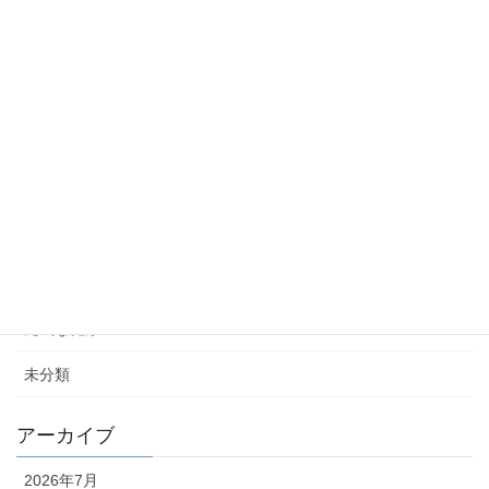
蚕を原料にした「シルクタンパク質食品」や健康素材が注目！
2026年2月19日
蚕糸の日2026フォーラム
2026年2月13日
糖尿病合併症「糖尿病性神経症」について
2026年2月5日
カテゴリー
元気な健康ニュース
未分類
アーカイブ
2026年7月