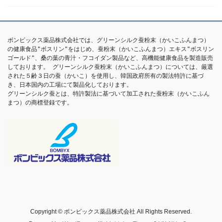
ボンビックス薬品株式会社では、グリーンシルク蚕粉末（かいこふんまつ）
の健康食品"ボスリン"をはじめ、蚕粉末（かいこふんまつ）エキス"ボスリン
ゴールド"、桑の葉の青汁・フコイダン製品など、高機能健康食品を製造販売
しております。 グリーンシルク蚕粉末（かいこふんまつ）については、厳選
された５齢３日の蚕（かいこ）を使用し、韓国政府所有の製法特許に基づ
き、日本国内の工場にて製品化しております。

グリーンシルク蚕とは、特許製法に基づいて加工された蚕粉末（かいこふん
まつ）の商標登録です。 
Copyright © ボンビックス薬品株式会社 All Rights Reserved.