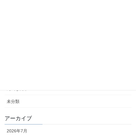
蚕を原料にした「シルクタンパク質食品」や健康素材が注目！
2026年2月19日
蚕糸の日2026フォーラム
2026年2月13日
糖尿病合併症「糖尿病性神経症」について
2026年2月5日
カテゴリー
元気な健康ニュース
未分類
アーカイブ
2026年7月