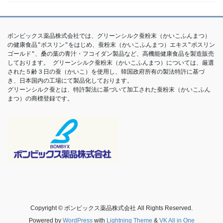
ボンビックス薬品株式会社では、グリーンシルク蚕粉末（かいこふんまつ）
の健康食品"ボスリン"をはじめ、蚕粉末（かいこふんまつ）エキス"ボスリン
ゴールド"、桑の葉の青汁・フコイダン製品など、高機能健康食品を製造販売
しております。 グリーンシルク蚕粉末（かいこふんまつ）については、厳選
された５齢３日の蚕（かいこ）を使用し、韓国政府所有の製法特許に基づ
き、日本国内の工場にて製品化しております。

グリーンシルク蚕とは、特許製法に基づいて加工された蚕粉末（かいこふん
まつ）の商標登録です。 
Copyright © ボンビックス薬品株式会社 All Rights Reserved.
Powered by
WordPress
with
Lightning Theme
&
VK All in One