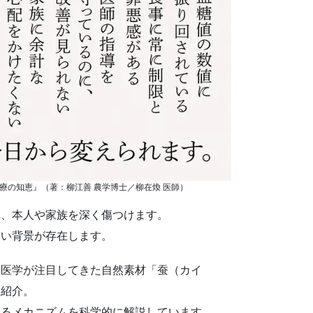
療の知恵』（著：柳江善 農学博士／柳在煥 医師）
れ、本人や家族を深く傷つけます。
たい背景が存在します。
洋医学が注目してきた自然素材「蚕（カイ
く紹介。
えるメカニズムを科学的に解説しています。