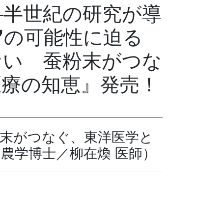
―半世紀の研究が導
❞の可能性に迫る
ない 蚕粉末がつな
医療の知恵』発売！
末がつなぐ、東洋医学と
農学博士／柳在煥 医師）
す