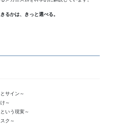
生きるかは、きっと選べる。
。
体とサイン～
明け～
症という現実～
リスク～