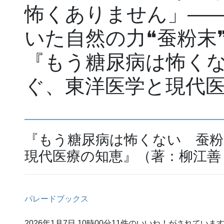
怖くありません」―
いた自然の力❝蚕粉末
『もう糖尿病は怖く
ぐ、東洋医学と現代
『もう糖尿病は怖くない 蚕粉
現代医療の知恵』（著：柳江善 
パレードブックス
2026年1月7日 10時00分11件のいいね！がされていま