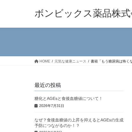
コ
ナ
ン
ビ
ボンビックス薬品株式
テ
ゲ
ン
ー
ツ
シ
へ
ョ
ス
ン
キ
に
ッ
移
HOME
元気な健康ニュース
書籍「もう糖尿病は怖く
プ
動
最近の投稿
糖化とAGEsと食後血糖値について！
2026年7月31日
なぜ？食後血糖値の上昇を抑えるとAGEsの生成
予防につながるのか！？