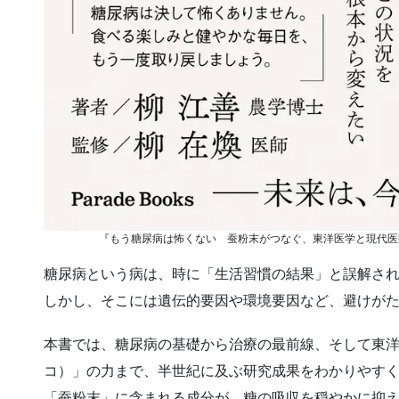
『もう糖尿病は怖くない 蚕粉末がつなぐ、東洋医学と現代医
糖尿病という病は、時に「生活習慣の結果」と誤解さ
しかし、そこには遺伝的要因や環境要因など、避けが
本書では、糖尿病の基礎から治療の最前線、そして東
コ）」の力まで、半世紀に及ぶ研究成果をわかりやす
「蚕粉末」に含まれる成分が、糖の吸収を穏やかに抑